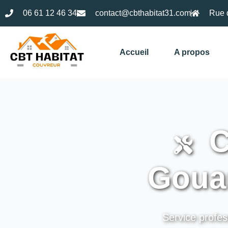
06 61 12 46 34
contact@cbthabitat31.com
Rue 
Accueil
A propos
C
Goua
Service profes