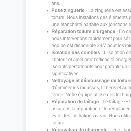
ans.
Pose zinguerie
- La zinguerie est esse
toiture. Nous installons des éléments 
une étanchéité parfaite aux jonctions et
Réparation toiture d'urgence
- En ca
nous intervenons rapidement pour sécur
équipe est disponible 24/7 pour les in
Isolation des combles
- L'isolation d
chaleur et améliorer l'efficacité énerg
isolants performants pour garantir un 
significatives.
Nettoyage et démoussage de toitur
d'éliminer les mousses, lichens et au
terme. Notre équipe utilise des techniq
Réparation de faîtage
- Le faîtage es
assurons la réparation et le remplaceme
éviter les infiltrations d'eau. Nous ut
toiture.
Rénovation de charpente
- Une charp