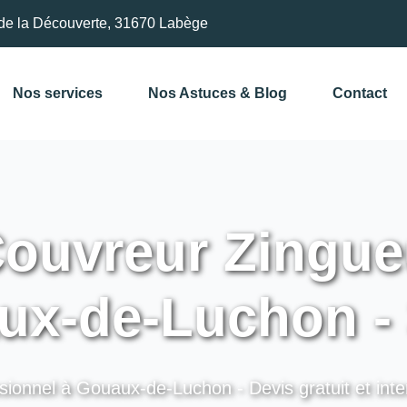
de la Découverte, 31670 Labège
Nos services
Nos Astuces & Blog
Contact
ouvreur Zingue
ux-de-Luchon - 
sionnel à Gouaux-de-Luchon - Devis gratuit et inte