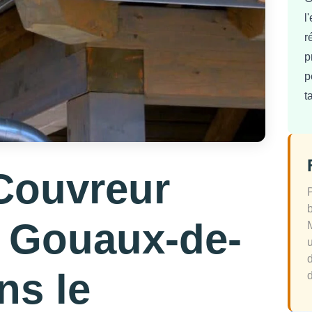
l
r
p
p
t
Couvreur
à Gouaux-de-
ns le
d