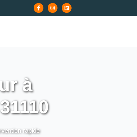
ur à
31110
rvention rapide