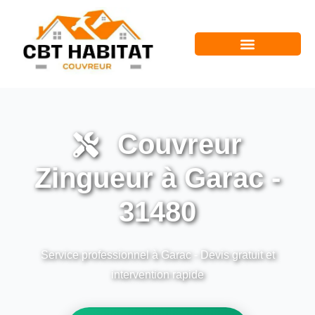
Couvreur
Zingueur à Garac -
31480
Service professionnel à Garac - Devis gratuit et
intervention rapide