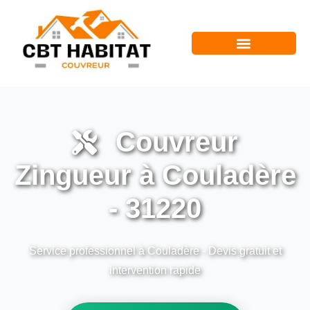
Couvreur
Zingueur à Couladère
- 31220
Service professionnel à Couladère - Devis gratuit et
intervention rapide